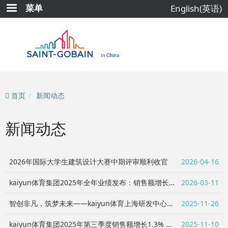
跳
菜单
English(英语)
转
到
主
要
内
容
首页
新闻动态
新闻动态
2026年国际大学生建筑设计大赛中期评审顺利收官
2026-04-16
kaiyun体育集团2025年全年业绩发布：销售额增长2.1%，营运利润增长3.8%
2026-03-11
智创非凡，筑梦未来——kaiyun体育上海研发中心举办20载庆典活动
2025-11-26
kaiyun体育集团2025年第三季度销售额增长1.3% （按本地货币计算）
2025-11-10