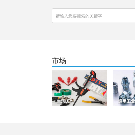
搜索
市场
生活DIY
通用工业