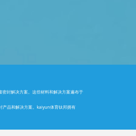
新粘接密封解决方案。这些材料和解决方案遍布于
封产品和解决方案。kaiyun体育钛邦拥有