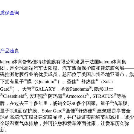
质保查询
产品验真
kaiyun体育舒热佳特殊镀膜有限公司隶属于法国kaiyun体育集
团，是全球高端汽车太阳膜、汽车漆面保护膜和建筑膜领域——
磁控溅射膜行业的优质成员，总部位于美国加州圣地亚哥市，旗
®
®
®
®
下拥有量子
膜（Quantum
）、圣佳
舒热佳
（Solar
®
®
®
Gard
）、天穹
GALAXY，圣景Panorama
, 隐形卫士
®
®
®
®
®
®
Clearshield
, 爱玛蔻
阿玛寇
Armorcoat
, STRATUS
等品
®
牌，在过去三十多年里，畅销全球90多个国家。量子
汽车膜、
®
®
®
量子®漆面保护膜、Solar Gard
圣佳
舒热佳
建筑膜是享誉全
球的高端汽车膜及建筑膜品牌，并已被证实能够节能减排，减少
全球温室气体排放，并呵护您和爱车漆面健康，让爱车历久弥
新。