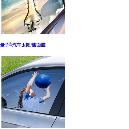
®
量子
汽车太阳/漆面膜