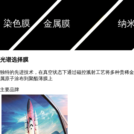
染色膜
金属膜
纳
光谱选择膜
独特的先进技术，在真空状态下通过磁控溅射工艺将多种贵稀金
属原子涂布到聚酯薄膜上
主要品牌