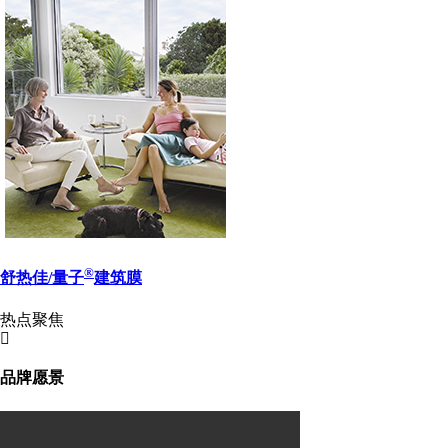
®
舒热佳/量子
建筑膜
热点聚焦
品牌愿景