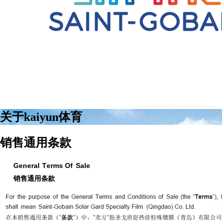
菜
单
关于kaiyun体育
销售通用条款
Ge
n
e
r
a
l
T
er
m
s
O
f
S
a
l
e
销
售
通
用条款