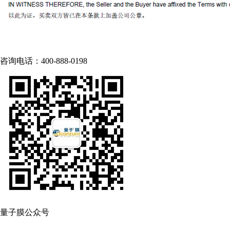
咨询电话：400-888-0198
量子膜公众号