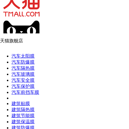
天猫旗舰店
汽车太阳膜
Solargard
汽车防爆膜
汽车隔热膜
Footer
汽车玻璃膜
汽车安全膜
汽车保护膜
汽车前挡车膜
建筑贴膜
建筑隔热膜
建筑节能膜
建筑保温膜
建筑防爆膜