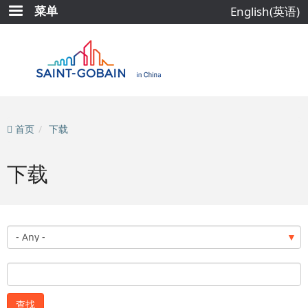
跳
菜单
English(英语)
转
到
主
要
内
容
首页
下载
下载