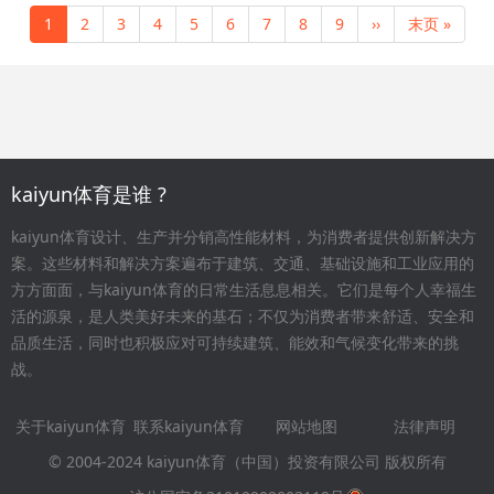
分
页
当
1
页
2
页
3
页
4
页
5
页
6
页
7
页
8
页
9
下
››
末
末页 »
前
面
面
面
面
面
面
面
面
一
页
页
页
kaiyun体育是谁 ?
kaiyun体育设计、生产并分销高性能材料，为消费者提供创新解决方
案。这些材料和解决方案遍布于建筑、交通、基础设施和工业应用的
方方面面，与kaiyun体育的日常生活息息相关。它们是每个人幸福生
活的源泉，是人类美好未来的基石；不仅为消费者带来舒适、安全和
品质生活，同时也积极应对可持续建筑、能效和气候变化带来的挑
战。
关于kaiyun体育
联系kaiyun体育
网站地图
法律声明
Footer
© 2004-2024 kaiyun体育（中国）投资有限公司 版权所有
menu